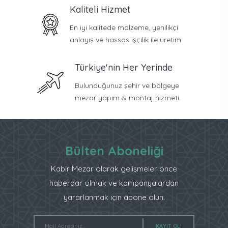
Kaliteli Hizmet
En iyi kalitede malzeme, yenilikçi
anlayış ve hassas işçilik ile üretim
Türkiye'nin Her Yerinde
Bulunduğunuz şehir ve bölgeye
mezar yapım & montaj hizmeti.
Bülten Aboneliği
Kabir Mezar olarak gelişmeler önce
haberdar olmak ve kampanyalardan
yararlanmak için abone olun.
KAYIT OL!