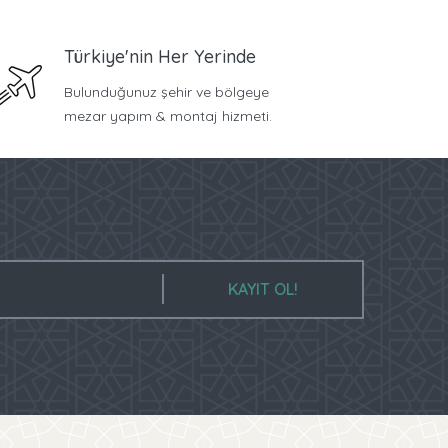
Türkiye'nin Her Yerinde
Bulunduğunuz şehir ve bölgeye
mezar yapım & montaj hizmeti.
KAYIT OL!