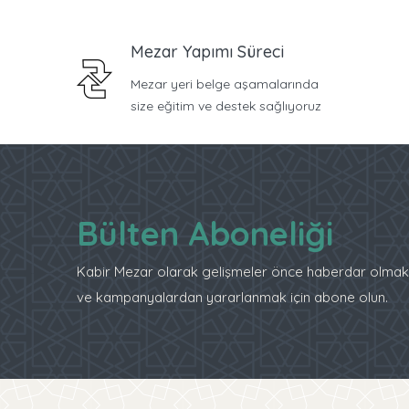
Mezar Yapımı Süreci
Mezar yeri belge aşamalarında
size eğitim ve destek sağlıyoruz
Bülten Aboneliği
Kabir Mezar olarak gelişmeler önce haberdar olmak
ve kampanyalardan yararlanmak için abone olun.