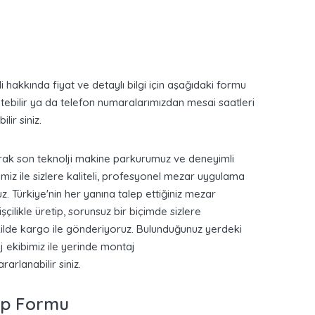
i hakkında
fiyat ve detaylı bilgi
için aşağıdaki formu
etebilir ya da telefon numaralarımızdan mesai saatleri
ilir siniz.
rak son teknolji makine parkurumuz ve deneyimli
iz ile sizlere kaliteli, profesyonel mezar uygulama
uz.
Türkiye'nin her yanına
talep ettiğiniz mezar
 işçilikle üretip, sorunsuz bir biçimde sizlere
ilde
kargo ile gönderiyoruz
. Bulunduğunuz yerdeki
 ekibimiz ile
yerinde montaj
rarlanabilir siniz.
ep Formu