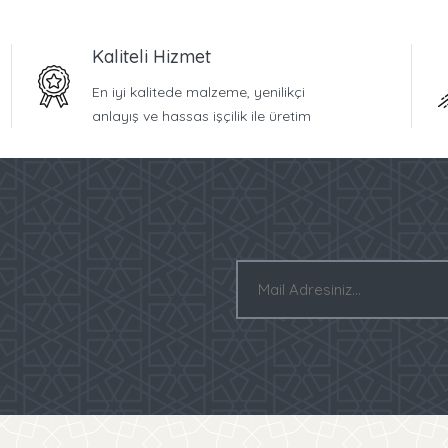
Kaliteli Hizmet
En iyi kalitede malzeme, yenilikçi
anlayış ve hassas işçilik ile üretim