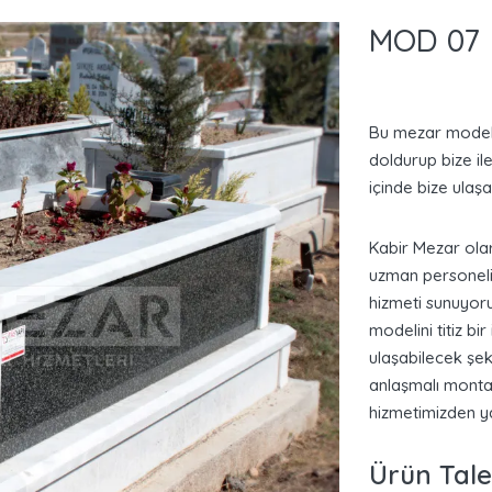
MOD 07
Bu mezar model
doldurup bize il
içinde bize ulaşab
Kabir Mezar ola
uzman personelim
hizmeti sunuyor
modelini titiz bir
ulaşabilecek şek
anlaşmalı montaj
hizmetimizden
ya
Ürün Tal