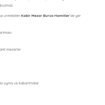
 bozmaz.
ızı üretebilen
Kabir Mezar Bursa Hamitler
'de yer
artması
ranit mezarlar
zla oyma ve kabartmalar