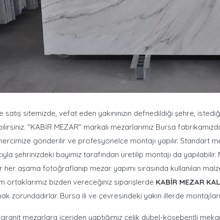
e satış sitemizde, vefat eden yakınınızın defnedildiği şehre, istedi
ilirsiniz. "KABİR MEZAR" markalı mezarlarımız Bursa fabrikamızda 
rcimize gönderilir ve profesyonelce montajı yapılır. Standart me
yla şehrinizdeki bayimiz tarafından üretilip montajı da yapılabi
 her aşama fotoğraflanıp mezar yapımı sırasında kullanılan malzeme
 ortaklarımız bizden vereceğiniz siparişlerde
KABİR MEZAR KA
k zorundadırlar. Bursa ili ve çevresindeki yakın illerde montajlar
 granit mezarlara içeriden yaptığımız çelik dübel-köşebentli mekan