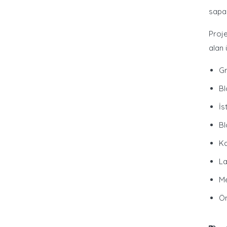
sapa
Proje
alan 
Gr
Bl
İs
Bl
Ka
La
Me
Öm