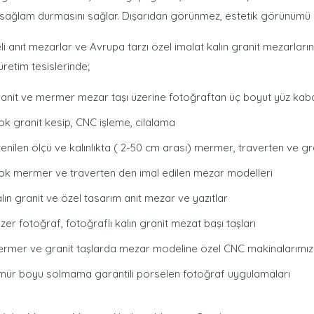
sağlam durmasını sağlar. Dışarıdan görünmez, estetik görünümü
li anıt mezarlar ve Avrupa tarzı özel imalat kalın granit mezarların
üretim tesislerinde;
anit ve mermer mezar taşı üzerine fotoğraftan üç boyut yüz kab
ok granit kesip, CNC işleme, cilalama
tenilen ölçü ve kalınlıkta ( 2-50 cm arası) mermer, traverten ve g
ok mermer ve traverten den imal edilen mezar modelleri
lın granit ve özel tasarım anıt mezar ve yazıtlar
zer fotoğraf, fotoğraflı kalın granit mezat başı taşları
rmer ve granit taşlarda mezar modeline özel CNC makinalarımı
ür boyu solmama garantili porselen fotoğraf uygulamaları