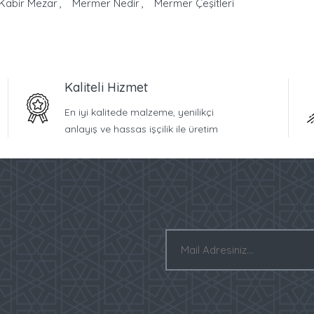
Kabir Mezar
Mermer Nedir
Mermer Çeşitleri
Kaliteli Hizmet
En iyi kalitede malzeme, yenilikçi
anlayış ve hassas işçilik ile üretim