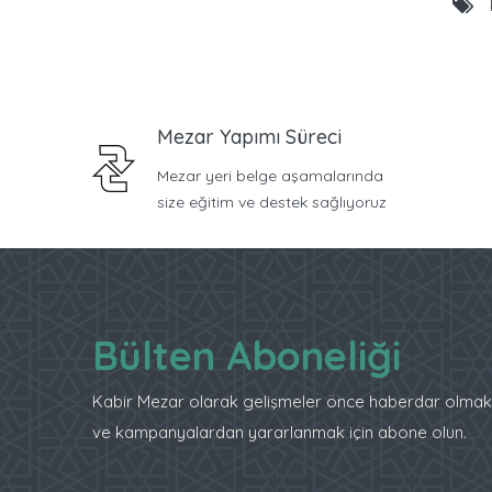
Mezar Yapımı Süreci
Mezar yeri belge aşamalarında
size eğitim ve destek sağlıyoruz
Bülten Aboneliği
Kabir Mezar olarak gelişmeler önce haberdar olmak
ve kampanyalardan yararlanmak için abone olun.