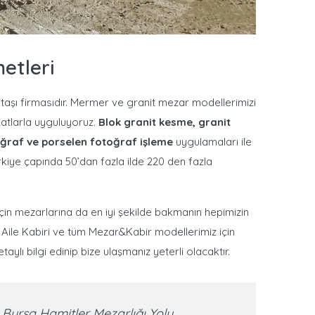
etleri
taşı firmasıdır. Mermer ve granit mezar modellerimizi
yatlarla uyguluyoruz.
Blok granit kesme, granit
ğraf ve porselen fotoğraf işleme
uygulamaları ile
ürkiye çapında 50’dan fazla ilde 220 den fazla
çin mezarlarına da en iyi şekilde bakmanın hepimizin
ile Kabiri ve tüm Mezar&Kabir modellerimiz için
lı bilgi edinip bize ulaşmanız yeterli olacaktır.
Bursa Hamitler Mezarlığı Yolu