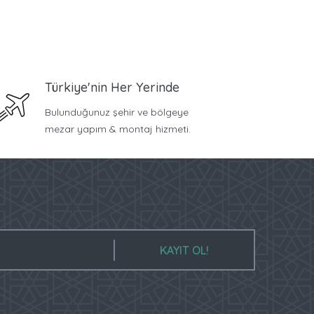
Türkiye'nin Her Yerinde
Bulunduğunuz şehir ve bölgeye
mezar yapım & montaj hizmeti.
KAYIT OL!