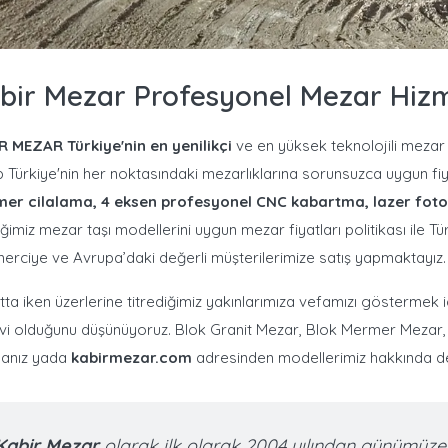
bir Mezar Profesyonel Mezar Hizm
R MEZAR
Türkiye'nin en yenilikçi
ve en yüksek teknolojili mezar 
p Türkiye'nin her noktasındaki mezarlıklarına sorunsuzca uygun fi
er cilalama, 4 eksen profesyonel CNC kabartma, lazer foto
iğimiz mezar taşı modellerini uygun mezar fiyatları politikası ile T
rciye ve Avrupa’daki değerli müşterilerimize satış yapmaktayız.
ta iken üzerlerine titrediğimiz yakınlarımıza vefamızı göstermek i
i olduğunu düşünüyoruz. Blok Granit Mezar, Blok Mermer Mezar, A
anız yada
kabirmezar.com
adresinden modellerimiz hakkında detay
Kabir Mezar
olarak ilk olarak 2004 yılından günümüze 