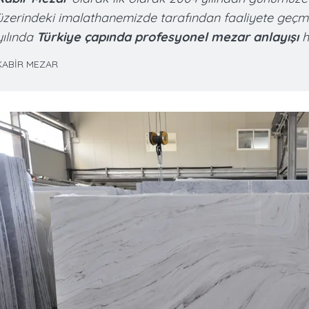
üzerindeki imalathanemizde tarafından faaliyete geçmi
yılında
Türkiye çapında profesyonel mezar anlayışı
h
KABİR MEZAR