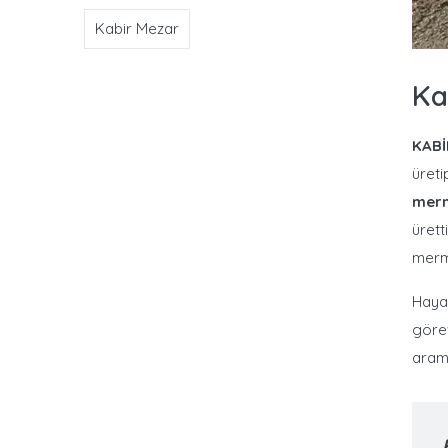
Kabir Mezar
Ka
KABİ
üreti
merm
ürett
merme
Hayat
görev
aram