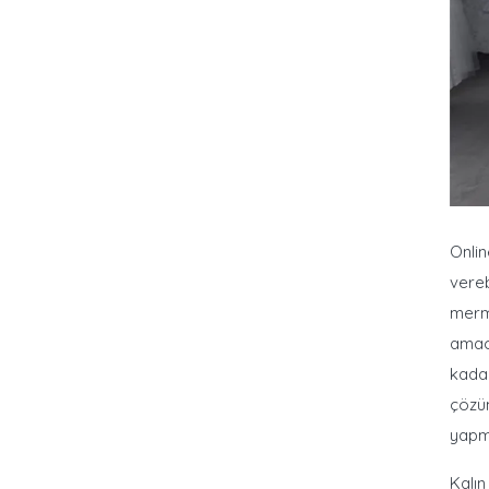
Onlin
vereb
merme
amacı
kadar
çözüm
yapma
Kalın